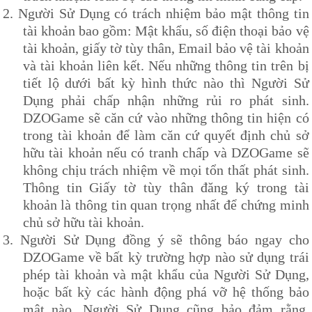
2.
Người Sử Dụng có trách nhiệm bảo mật thông tin
tài khoản bao gồm: Mật khẩu, số điện thoại bảo vệ
tài khoản, giấy tờ tùy thân, Email bảo vệ tài khoản
và tài khoản liên kết. Nếu những thông tin trên bị
tiết lộ dưới bất kỳ hình thức nào thì Người Sử
Dụng phải chấp nhận những rủi ro phát sinh.
DZOG
ame sẽ căn cứ vào những thông tin hiện có
trong tài khoản để làm căn cứ quyết định chủ sở
hữu tài khoản nếu có tranh chấp và
DZOG
ame sẽ
không chịu trách nhiệm về mọi tổn thất phát sinh.
Thông tin Giấy tờ tùy thân đăng ký trong tài
khoản là thông tin quan trọng nhất để chứng minh
chủ sở hữu tài khoản.
3.
Người Sử Dụng đồng ý sẽ thông báo ngay cho
DZOG
ame về bất kỳ trường hợp nào sử dụng trái
phép tài khoản và mật khẩu của Người Sử Dụng,
hoặc bất kỳ các hành động phá vỡ hệ thống bảo
mật nào. Người Sử Dụng cũng bảo đảm rằng,