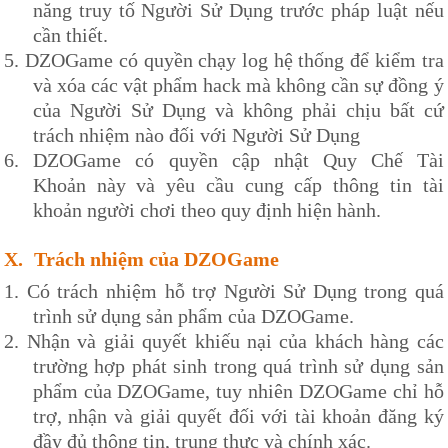
năng truy tố Người Sử Dụng trước pháp luật nếu
cần thiết.
5.
DZOG
ame có quyền chạy log hệ thống để kiểm tra
và xóa các vật phẩm hack mà không cần sự đồng ý
của Người Sử Dụng và không phải chịu bất cứ
trách nhiệm nào đối với Người Sử Dụng
6.
DZOG
ame có quyền cập nhật
Quy Chế Tài
Khoản
này và yêu cầu cung cấp thông tin tài
khoản người chơi theo quy định hiện hành.
X.
Trách nhiệm của
DZOGame
1.
Có trách nhiệm hỗ trợ Người Sử Dụng trong quá
trình sử dụng sản phẩm của
DZOG
ame.
2.
Nhận và giải quyết khiếu nại của khách hàng các
trường hợp phát sinh trong quá trình sử dụng sản
phẩm của
DZOG
ame, tuy nhiên
DZOG
ame chỉ hỗ
trợ, nhận và giải quyết đối với tài khoản đăng ký
đầy đủ thông tin, trung thực và chính xác.