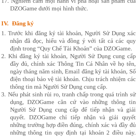
17.
Nghiêm cấm mọi hành vi phá hoại sản phẩm của
DZOG
ame dưới mọi hình thức.
IV.
Đăng ký
1.
Trước khi đăng ký tài khoản, Người Sử Dụng xác
nhận đã đọc, hiểu và đồng ý với tất cả các quy
định trong “Quy
Chế Tài Khoản
” của
DZOG
ame.
2.
Khi đăng ký tài khoản, Người Sử Dụng cung cấp
đầy đủ, chính xác Thông Tin Cá Nhân về họ tên,
ngày tháng năm sinh
, Email đăng ký tài khoản, Số
điện thoại bảo vệ tài khoản. Chịu trách nhiệm các
thông tin mà Người Sử Dụng cung cấp.
3.
Nếu phát sinh rủi ro, tranh chấp trong quá trình sử
dụng,
DZOG
ame căn cứ vào những thông tin
Người Sử Dụng cung cấp để tiếp nhận và giải
quyết.
DZOG
ame chỉ tiếp nhận và giải quyết
những trường hợp điền đúng, chính xác và đầy đủ
những thông tin quy định tại khoản 2 điều này.