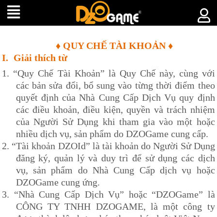
♦ QUY CHẾ TÀI KHOẢN ♦
I.
Giải thích từ
1.
“Quy Chế
Tài Khoản
” là Quy Chế này, cùng với
các bản sửa đổi, bổ sung vào từng thời điểm theo
quyết định của Nhà Cung Cấp Dịch Vụ quy định
các điều khoản, điều kiện, quyền và trách nhiệm
của Người Sử Dụng khi tham gia vào một hoặc
nhiều dịch vụ, sản phẩm do
DZOG
ame cung cấp.
2.
“Tài khoản
DZOId
” là tài khoản do Người Sử Dụng
đăng ký, quản lý và duy trì để sử dụng các dịch
vụ, sản phẩm do Nhà Cung Cấp dịch vụ hoặc
DZOG
ame cung ứng.
3.
“Nhà Cung Cấp Dịch Vụ” hoặc “
DZOG
ame” là
CÔNG TY TNHH
DZOG
AME, là một công ty