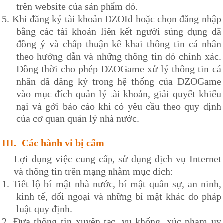
trên website của sản phẩm đó.
5.
Khi đăng ký tài khoản
DZOId
hoặc chọn đăng nhập
bằng các tài khoản liên kết người sủng dụng đã
đồng ý và chấp thuận kê khai thông tin cá nhân
theo hướng dẫn và những thông tin đó chính xác.
Đồng thời cho phép
DZOG
ame xử lý thông tin cá
nhân đã đăng ký trong hệ thống của
DZOG
ame
vào mục đích quản lý tài khoản, giải quyết khiếu
nại và gởi báo cáo khi có yêu cầu theo quy định
của cơ quan quản lý nhà nước.
III.
Các hành vi bị cấm
Lợi dụng việc cung cấp, sử dụng dịch vụ Internet
và thông tin trên mạng nhằm mục đích:
1.
Tiết lộ bí mật nhà nước, bí mật quân sự, an ninh,
kinh tế, đối ngoại và những bí mật khác do pháp
luật quy định.
2.
Đưa thông tin xuyên tạc, vu khống, xúc phạm uy