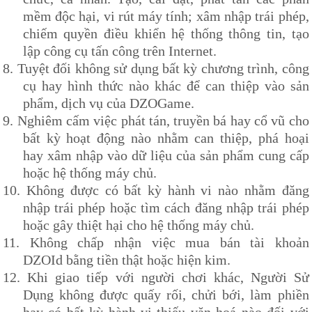
mềm độc hại, vi rút máy tính; xâm nhập trái phép,
chiếm quyền điều khiển hệ thống thông tin, tạo
lập công cụ tấn công trên Internet.
8.
Tuyệt đối không sử dụng bất kỳ chương trình, công
cụ hay hình thức nào khác để can thiệp vào sản
phẩm, dịch vụ của
DZOG
ame.
9.
Nghiêm cấm việc phát tán, truyền bá hay cổ vũ cho
bất kỳ hoạt động nào nhằm can thiệp, phá hoại
hay xâm nhập vào dữ liệu của sản phẩm cung cấp
hoặc hệ thống máy chủ.
10.
Không được có bất kỳ hành vi nào nhằm đăng
nhập trái phép hoặc tìm cách đăng nhập trái phép
hoặc gây thiệt hại cho hệ thống máy chủ.
11.
Không chấp nhận việc mua bán tài khoản
DZOId
bằng tiền thật hoặc hiện kim.
12.
Khi giao tiếp với người chơi khác, Người Sử
Dụng không được quấy rối, chửi bới, làm phiền
hay có bất kỳ hành vi thiếu văn hoá nào đối với