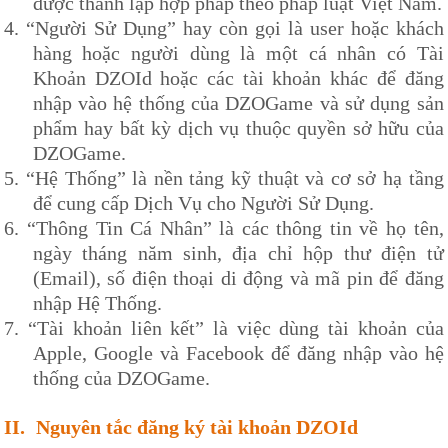
được thành lập hợp pháp theo pháp luật Việt Nam.
4.
“Người Sử Dụng” hay còn gọi là user hoặc khách
hàng hoặc người dùng là một cá nhân có Tài
Khoản
DZOId
hoặc các tài khoản khác để đăng
nhập vào hệ thống của
DZOG
ame và sử dụng sản
phẩm hay bất kỳ dịch vụ thuộc quyền sở hữu của
DZOG
ame.
5.
“Hệ Thống” là nền tảng kỹ thuật và cơ sở hạ tầng
để cung cấp Dịch Vụ cho Người Sử Dụng.
6.
“Thông Tin Cá Nhân” là các thông tin về họ tên,
ngày tháng năm sinh, địa chỉ hộp thư điện tử
(Email), số điện thoại di động và mã pin để đăng
nhập Hệ Thống.
7.
“Tài khoản liên kết” là việc dùng tài khoản của
Apple, Google và Facebook để đăng nhập vào hệ
thống của
DZOG
ame.
II.
Nguyên tắc đăng ký tài khoản
DZOId