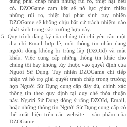
dùng phải chấp nhận những rủi ro, thiệt hại nếu
có.
DZOG
ame cam kết sẽ nỗ lực giảm thiểu
những rủi ro, thiệt hại phát sinh tuy nhiên
DZOG
ame sẽ không chịu bất cứ trách nhiệm nào
phát sinh trong các trường hợp này.
5.
Quy trình đăng ký của chúng tôi chỉ yêu cầu một
địa chỉ Email hợp lệ, một thông tin nhận dạng
người dùng không bị trùng lặp (
DZOId
) và mật
khẩu. Việc cung cấp những thông tin khác cho
chúng tôi hay không tùy thuộc vào quyết định của
Người Sử Dụng. Tuy nhiên
DZOG
ame chỉ tiếp
nhận và hỗ trợ giải quyết tranh chấp trong trường
hợp Người Sử Dụng cung cấp đầy đủ, chính xác
thông tin theo quy định tại quy chế thỏa thuận
này. Người Sử Dụng đồng ý rằng
DZOId
, Email,
hoặc những thông tin Người Sử Dụng cung cấp có
thể xuất hiện trên các website – sản phẩm của
DZOG
ame.