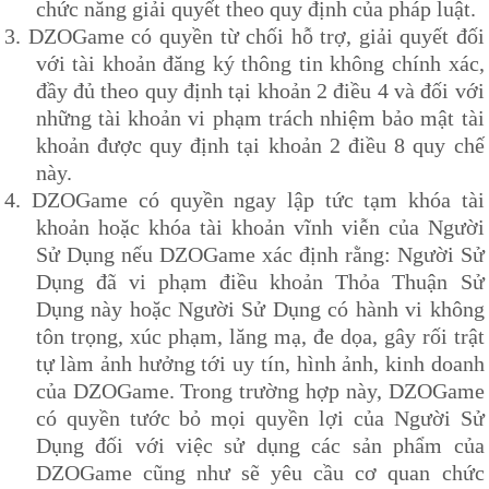
chức năng giải quyết theo quy định của pháp luật.
3.
DZOG
ame có quyền từ chối hỗ trợ, giải quyết đối
với tài khoản đăng ký thông tin không chính xác,
đầy đủ theo quy định tại khoản 2 điều 4 và đối với
những tài khoản vi phạm trách nhiệm bảo mật tài
khoản được quy định tại khoản 2 điều 8 quy chế
này.
4.
DZOG
ame có quyền ngay lập tức tạm khóa tài
khoản hoặc khóa tài khoản vĩnh viễn của Người
Sử Dụng nếu
DZOG
ame xác định rằng: Người Sử
Dụng đã vi phạm điều khoản Thỏa Thuận Sử
Dụng này hoặc Người Sử Dụng có hành vi không
tôn trọng, xúc phạm, lăng mạ, đe dọa, gây rối trật
tự làm ảnh hưởng tới uy tín, hình ảnh, kinh doanh
của
DZOG
ame. Trong trường hợp này,
DZOG
ame
có quyền tước bỏ mọi quyền lợi của Người Sử
Dụng đối với việc sử dụng các sản phẩm của
DZOG
ame cũng như sẽ yêu cầu cơ quan chức