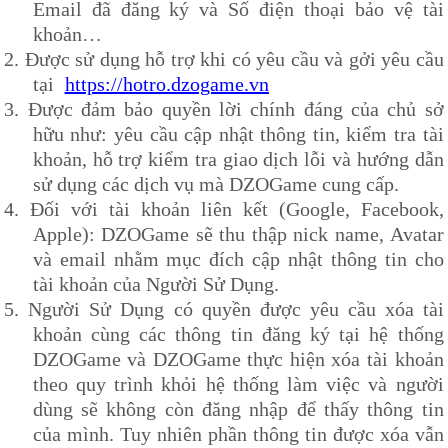
Email đã đăng ký và Số điện thoại bảo vệ tài
khoản…
2.
Được sử dụng hỗ trợ khi có yêu cầu và gởi yêu cầu
tại
https://hotro.dzogame.vn
3.
Được đảm bảo quyền lời chính đáng của chủ sở
hữu như: yêu cầu cập nhật thông tin, kiểm tra tài
khoản, hỗ trợ kiểm tra giao dịch lỗi và hướng dẫn
sử dụng các dịch vụ mà
DZOG
ame cung cấp.
4.
Đối với tài khoản liên kết (Google, Facebook,
Apple):
DZOG
ame sẽ thu thập nick name, Avatar
và email nhằm mục đích cập nhật thông tin cho
tài khoản của Người Sử Dụng.
5.
Người Sử Dụng có quyền được yêu cầu xóa tài
khoản cùng các thông tin đăng ký tại hệ thống
DZOG
ame và
DZOG
ame thực hiện xóa tài khoản
theo quy trình khỏi hệ thống làm việc và người
dùng sẽ không còn đăng nhập để thấy thông tin
của mình. Tuy nhiên phần thông tin được xóa vẫn